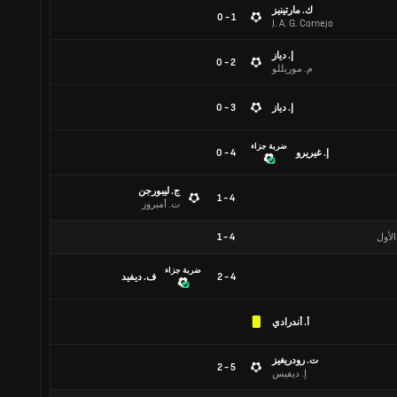
ك. مارتينيز
1 - 0
J. A. G. Cornejo
إ. دياز
2 - 0
م. موريللو
إ. دياز
3 - 0
ضربة جزاء
إ. غيريرو
4 - 0
ج. ليبورجن
4 - 1
ت. أمبروز
الأول
4
-
1
ضربة جزاء
4 - 2
ف. ديفيد
أ. أندرادي
ت. رودريغيز
5 - 2
إ. ديفيس