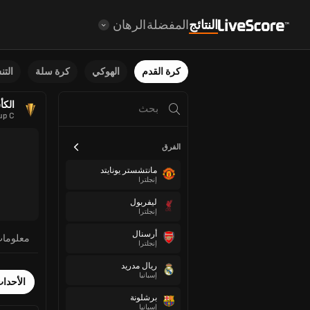
النتائج
المفضلة
الرهان
كرة القدم
الهوكي
كرة سلة
الت
الكأس
up C
الفرق
مانتشستر يونايتد
إنجلترا
ليفربول
إنجلترا
أرسنال
معلوما
إنجلترا
ريال مدريد
إسبانيا
الأحدا
برشلونة
إسبانيا