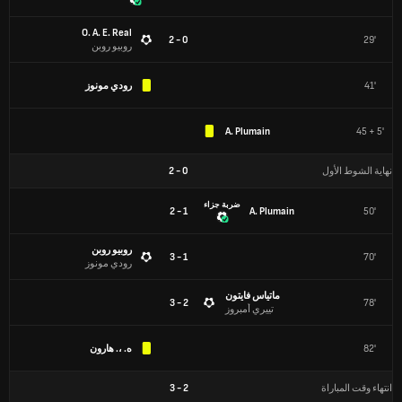
O. A. E. Real
0 - 2
29'
روبيو روبن
41'
رودي مونوز
A. Plumain
45 + 5'
نهاية الشوط الأول
0
-
2
ضربة جزاء
1 - 2
A. Plumain
50'
روبيو روبن
1 - 3
70'
رودي مونوز
ماتياس فايتون
2 - 3
78'
تييري أمبروز
82'
ه. ،. هارون
انتهاء وقت المباراة
2
-
3