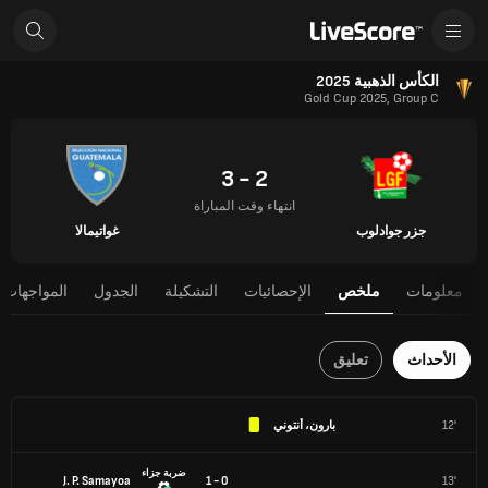
الكأس الذهبية 2025
Gold Cup 2025, Group C
2 - 3
انتهاء وقت المباراة
جزر جوادلوب
غواتيمالا
معلومات
ملخص
الإحصائيات
التشكيلة
الجدول
المواجهات 
الأحداث
تعليق
12'
بارون، أنتوني
ضربة جزاء
J. P. Samayoa
0 - 1
13'