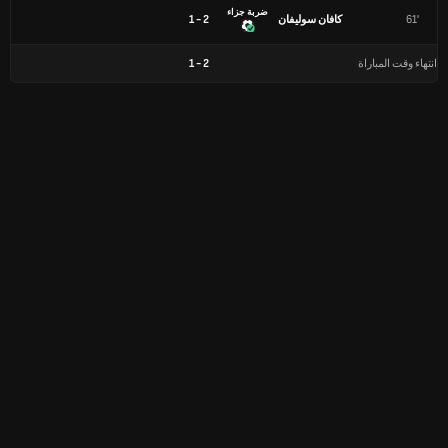
ضربة جزاء
61'
كافان سوليفان
2 - 1
انتهاء وقت المباراة
2
-
1