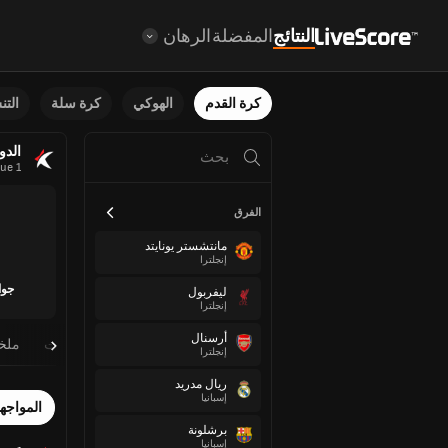
النتائج
المفضلة
الرهان
كرة القدم
الهوكي
كرة سلة
الت
الدو
ue 1
الفرق
مانتشستر يونايتد
إنجلترا
جوا
ليفربول
إنجلترا
أرسنال
معلومات
ملخ
إنجلترا
ريال مدريد
إسبانيا
المواجه
برشلونة
إسبانيا