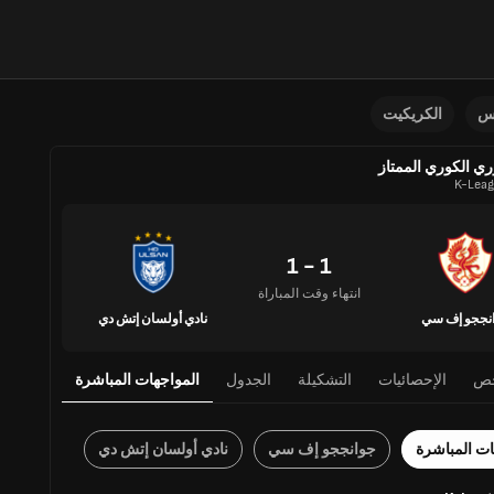
نس
الكريكيت
ري الكوري الممتاز
K-Leag
1 - 1
انتهاء وقت المباراة
نججو إف سي
نادي أولسان إتش دي
ص
الإحصائيات
التشكيلة
الجدول
المواجهات المباشرة
ات المباشرة
جوانججو إف سي
نادي أولسان إتش دي