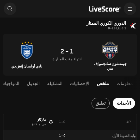
الدوري الكوري الممتاز
K-League 1
1 - 2
انتهاء وقت المباراة
جيمتشون سانجمو إف
نادي أولسان إتش دي
سي
معلومات
ملخص
الإحصائيات
التشكيلة
الجدول
المواجهات 
الأحداث
تعليق
ماركاو
0 - 1
40'
س. و. كانغ
نهاية الشوط الأول
0
-
1