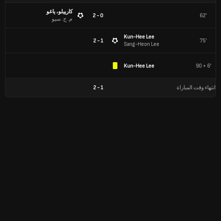
كارييلو، ياغو
0 - 2
62'
م. ج. سيو
Kun-Hee Lee
1 - 2
75'
Sang-Heon Lee
Kun-Hee Lee
90 + 6'
انتهاء وقت المباراة
1
-
2