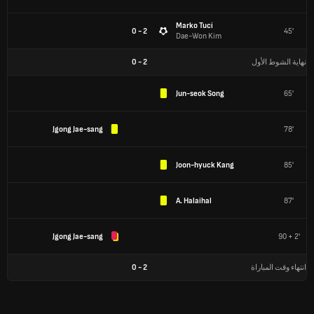
Marko Tuci
2 - 0
45'
Dae-Won Kim
نهاية الشوط الأول
2
-
0
Jun-seok Song
65'
Jgong Jae-sang
78'
Joon-hyuck Kang
85'
A. Halaihal
87'
Jgong Jae-sang
90 + 2'
انتهاء وقت المباراة
2
-
0