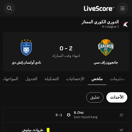
الدوري الكوري الممتاز
K-League 1
2 - 0
انتهاء وقت المباراة
جانجوون إف سي
نادي أولسان إتش دي
معلومات
ملخص
الإحصائيات
التشكيلة
الجدول
المواجهات 
الأحداث
تعليق
B. Choi
1 - 0
21'
Joon-hyuck Kang
41'
طروادة، ميلوش