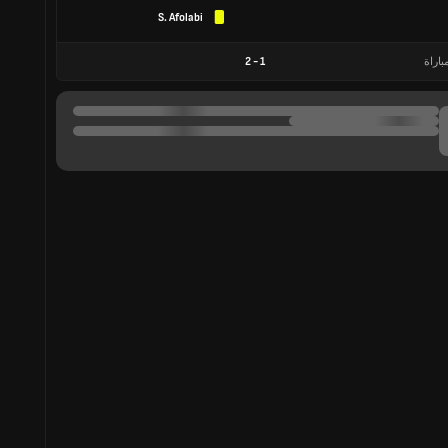
S. Afolabi
باراة
1
-
2