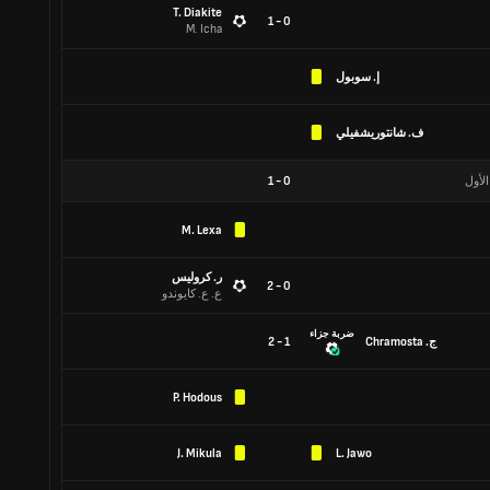
T. Diakite
0 - 1
M. Icha
إ. سوبول
ف. شانتوريشفيلي
الأول
0
-
1
M. Lexa
ر. كروليس
0 - 2
ع. ع. كايوندو
ضربة جزاء
ج. Chramosta
1 - 2
P. Hodous
J. Mikula
L. Jawo