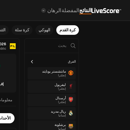
النتائج
المفضلة
الرهان
كرة القدم
الهوكي
كرة سلة
الت
2026
blic
الفرق
مانتشستر يونايتد
إنجلترا
إف 
ليفربول
إنجلترا
أرسنال
معلوما
إنجلترا
ريال مدريد
إسبانيا
الأحدا
برشلونة
إسبانيا