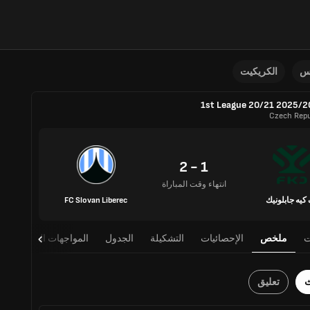
نس
الكريكيت
1st League 20/21 2025/
Czech Repu
1 - 2
انتهاء وقت المباراة
كيه جابلونيك
FC Slovan Liberec
ت
ملخص
الإحصائيات
التشكيلة
الجدول
المواجهات المباشرة
ث
تعليق