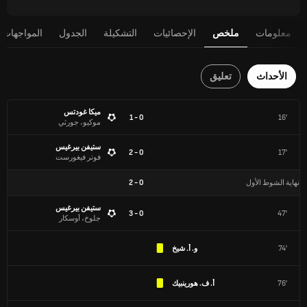
معلومات
ملخص
الإحصائيات
التشكيلة
الجدول
المواجهات 
الأحداث
تعليق
ميكا غودتس
0 - 1
16'
موكيو، جورثي
ستيفن بيرغيس
0 - 2
17'
فوتر فيغورست
نهاية الشوط الأول
0
-
2
ستيفن بيرغيس
0 - 3
47'
جلوخ، أوسكار
74'
و. أ. شيخ
76'
أ. ف. هورينبيك