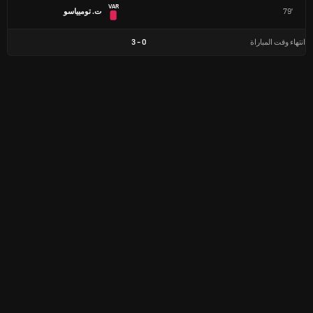
VAR
79'
ت. توميياسو
انتهاء وقت المباراة
0
-
3