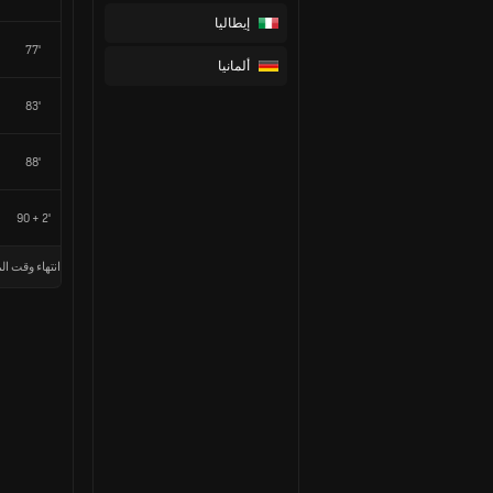
إيطاليا
77'
ألمانيا
83'
88'
90 + 2'
انتهاء وقت الم