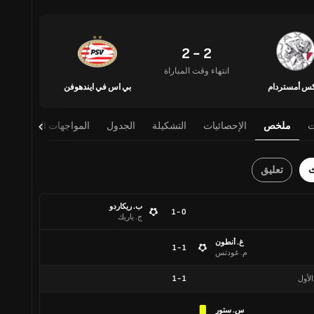
2 - 2
انتهاء وقت المباراة
كس أمستردام
بي اس في ايندهوفن
ت
ملخص
الإحصائيات
التشكيلة
الجدول
المواجهات المباشرة
ث
تعليق
ب. ريكاردو
0 - 1
ج. ياريك
غ. أنطون
1 - 1
م. غودتس
الأول
1
-
1
س. ستور