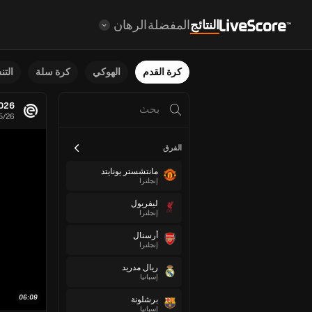
النتائج
المفضلة
الرهان
كرة القدم
الهوكي
كرة سلة
الت
2026
25/26
الفرق
مانتشستر يونايتد
إنجلترا
ليفربول
إنجلترا
أرسنال
إنجلترا
ريال مدريد
إسبانيا
06:09
برشلونة
إسبانيا