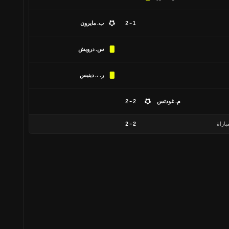
1 - 2
ب. مايرون
س. درويش
ر. ،. دينيس
م. غودتس
2 - 2
باراة
2
-
2