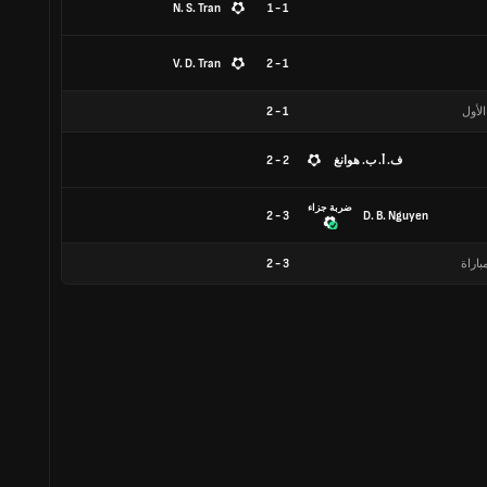
N. S. Tran
1 - 1
V. D. Tran
1 - 2
الأول
1
-
2
ف. أ. ب. هوانغ
2 - 2
ضربة جزاء
3 - 2
D. B. Nguyen
باراة
3
-
2