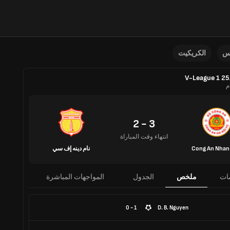
نس
الكريكيت
V-League 1 2
م
3 - 2
انتهاء وقت المباراة
Cong An Nhan
نام دينه إف سي
ات
ملخص
الجدول
المواجهات المباشرة
1 - 0
D. B. Nguyen