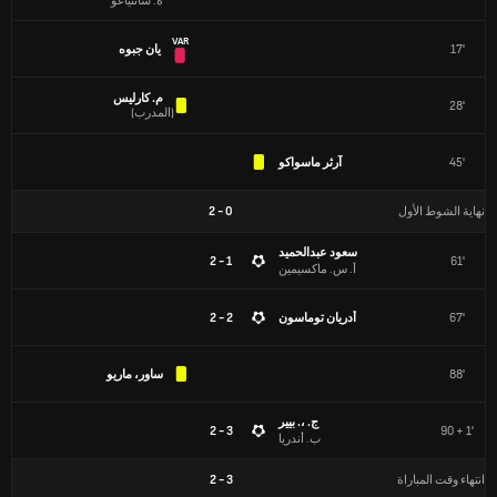
ه. سانتياغو
VAR
17'
يان جبوه
م. كارليس
28'
(
المدرب
)
45'
آرثر ماسواكو
نهاية الشوط الأول
0
-
2
سعود عبدالحميد
1 - 2
61'
أ. س. ماكسيمين
67'
أدريان توماسون
2 - 2
88'
ساور، ماريو
ج. ،. بيير
3 - 2
90 + 1'
ب. أندريا
انتهاء وقت المباراة
3
-
2