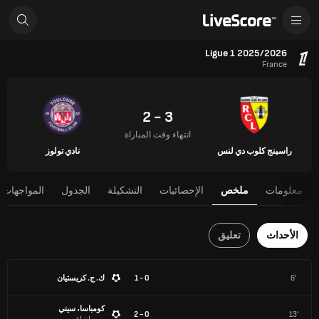
Ligue 1 2025/2026
France
3 - 2
انتهاء وقت المباراة
راسينج كلوب دي لنس
نادي تولوز
معلومات
ملخص
الإحصائيات
التشكيلة
الجدول
المواجهات 
الأحداث
تعليق
6'
0 - 1
ك. ج. كريستيان
كومباسا، سيني
0 - 2
13'