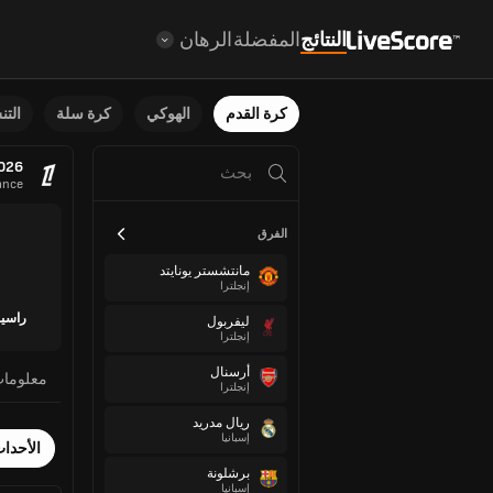
النتائج
المفضلة
الرهان
كرة القدم
الهوكي
كرة سلة
الت
2026
ance
الفرق
مانتشستر يونايتد
إنجلترا
راسين
ليفربول
إنجلترا
أرسنال
معلوما
إنجلترا
ريال مدريد
إسبانيا
الأحدا
برشلونة
إسبانيا