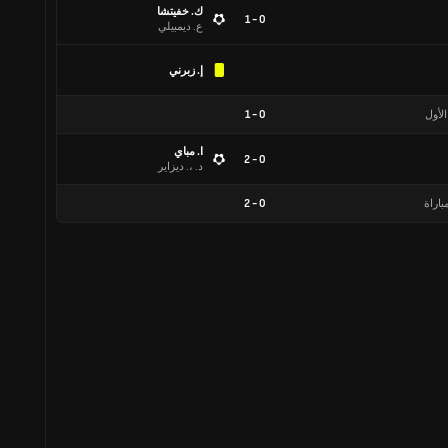
ك. خفيتشا
0 - 1
ع. ديمبيلي
إ. زبرني
الأول
0
-
1
ا. مباي
0 - 2
د. ،. ديزاير
باراة
0
-
2