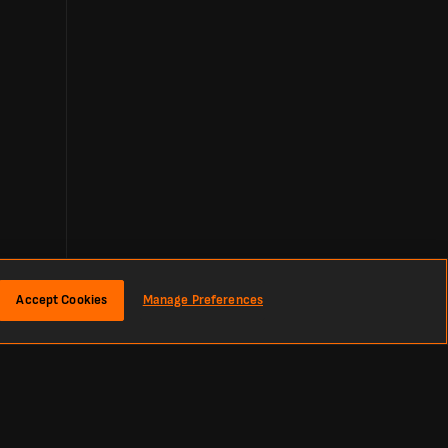
Accept Cookies
Manage Preferences
نبذة
نتائج مباراة راسينج كلوب دي لنس ضد باريس سان جيرمان المباشرة
أحدث نتائج كرة القدم، والتشكيلات، والمزيد لمباراة راسينج كلوب دي لنس ضد