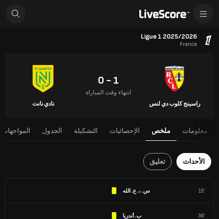
Ligue 1 2025/2026
France
1 - 0
انتهاء وقت المباراة
راسينج كلوب دي لنس
نادي نانت
معلومات
ملخص
الإحصائيات
التشكيلة
الجدول
المواجهات 
الأحداث
تعليق
15'
س. ،. ع. الله
36'
ب. أندريا