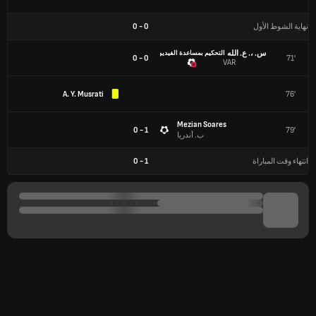
نهاية الشوط الأول
0
-
0
س. ،. ع. الله
التحكيم بمساعدة الفيديو
0 - 0
71'
VAR
A. Y. Musrati
76'
Mezian Soares
1 - 0
79'
ب. أندريا
انتهاء وقت المباراة
1
-
0