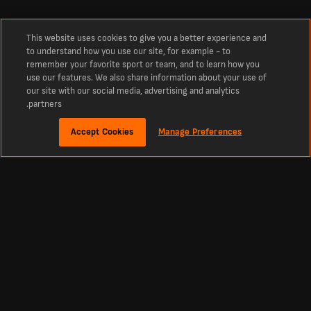
This website uses cookies to give you a better experience and
to understand how you use our site, for example - to
remember your favorite sport or team, and to learn how you
use our features. We also share information about your use of
our site with our social media, advertising and analytics
partners.
Accept Cookies
Manage Preferences
نبذة
نتائج مباراة راسينج كلوب دي لنس ضد نادي تولوز المباشرة
أحدث نتائج كرة القدم، والتشكيلات، والمزيد لمباراة راسينج كلوب دي لنس ضد نادي
تولوز. تابع النتيجة المباشرة لمباراة كرة القدم بين راسينج كلوب دي لنس ونادي تولوز
ضمن كأس فرنسا.
ابقَ على اطلاع بمجرى المباراة، والأهداف، واللحظات الحاسمة بين راسينج كلوب دي
لنس ونادي تولوز.
لا تفوّت أي تفصيل من مباراة كأس فرنسا بين راسينج كلوب دي لنس ونادي تولوز — تابع
نتائج مباريات اليوم المباشرة، وتشكيلات الفرق، والتبديلات، والمزيد.
احصل على تحديثات فورية حول النتيجة، وهدّافي المباراة، وإحصائيات المواجهة بين
راسينج كلوب دي لنس ونادي تولوز في كأس فرنسا.