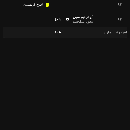
58'
ك. ج. كريستيان
أدريان توماسون
4 - 1
75'
سعود عبدالحميد
انتهاء وقت المباراة
4
-
1