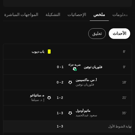
معلومات
ملخص
الإحصائيات
التشكيلة
المواجهات المباشرة
الأحداث
تعليق
8'
باب ديوب
ضربة جزاء
9'
فلوريان توڢين
1 - 0
أ. س. ماكسيمين
2 - 0
18'
فلوريان توڢين
ه. سانتياغو
2 - 1
21'
إ. د. سيلفا
ماتيو أودول
3 - 1
35'
سعود عبدالحميد
نهاية الشوط الأول
3
-
1