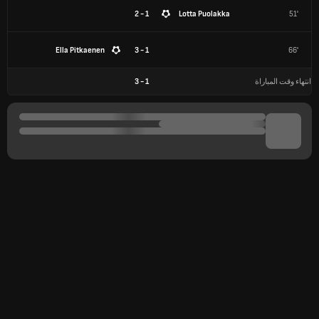
1 - 2
Lotta Puolakka
51'
Ella Pitkaenen
1 - 3
66'
انتهاء وقت المباراة
1
-
3