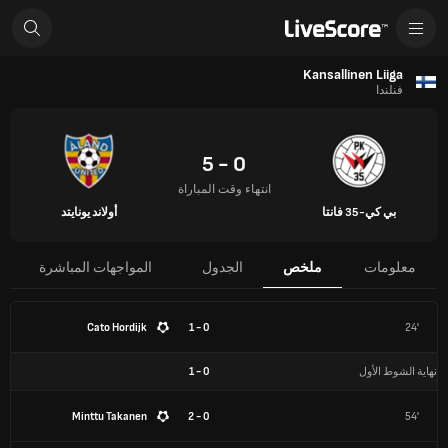
Kansallinen Liiga
فنلندا
0 - 5
انتهاء وقت المباراة
بي كي-35 فانتا
أولاند يونايتد
معلومات
ملخص
الجدول
المواجهات المباشرة
Cato Hordijk
0 - 1
24'
نهاية الشوط الأول
0
-
1
Minttu Takanen
0 - 2
54'