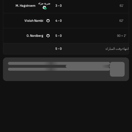
ضربة جزاء
M. Hagstroem
0 - 3
61'
Violah Nambi
0 - 4
62'
O. Nordberg
0 - 5
90 + 2'
انتهاء وقت المباراة
0
-
5