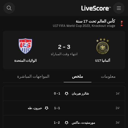
كأس العالم تحت 17 سنة
U17 FIFA World Cup 2023, Knockout stage
3 - 2
انتهاء وقت المباراة
ألمانيا U17
الولايات المتحدة
معلومات
ملخص
المواجهات المباشرة
14'
شالرز هيرمان
1 - 0
24'
1 - 1
حبرون، طه
34'
مورستيدت، ماكس
2 - 1