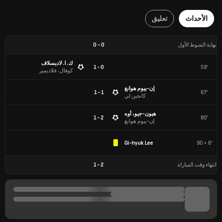
الأحداث
تعليق
نهاية الشوط الأول
0
-
0
ك. ا. لاديسلاف
0 - 1
59'
كوفال، فلاديمير
إن-بيوم هوانغ
1 - 1
67'
كانجين لي
هيون-جيو، أوه
2 - 1
80'
إن-بيوم هوانغ
Gi-hyuk Lee
90 + 6'
انتهاء وقت المباراة
2
-
1