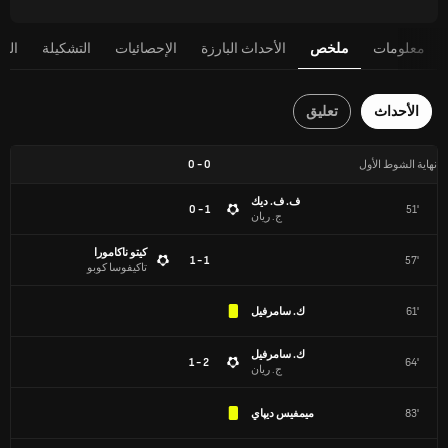
معلومات
ملخص
الأحداث البارزة
الإحصائيات
التشكيلة
الج
الأحداث
تعليق
نهاية الشوط الأول
0
-
0
ف. ف. ديك
1 - 0
51'
ج. ريان
كيتو ناكامورا
1 - 1
57'
تاكيفوسا كوبو
61'
ك. سامرفيل
ك. سامرفيل
2 - 1
64'
ج. ريان
83'
ميمفيس ديپاي