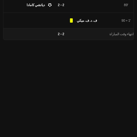
89'
2 - 2
دياتشي كامادا
90 + 1'
ف. د. ف. ميكي
انتهاء وقت المباراة
2
-
2