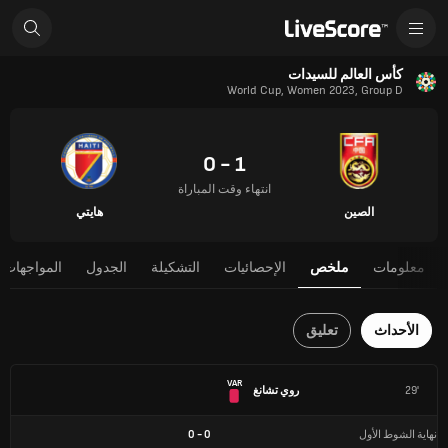
كأس العالم للسيدات
World Cup, Women 2023, Group D
1 - 0
انتهاء وقت المباراة
الصين
هايتي
معلومات
ملخص
الإحصائيات
التشكيلة
الجدول
المواجهات 
الأحداث
تعليق
VAR
29'
روي تشانغ
نهاية الشوط الأول
0
-
0