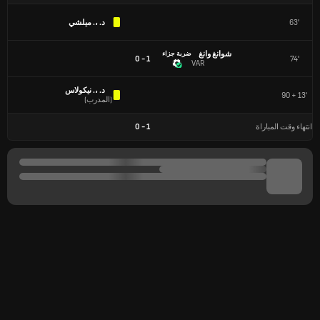
63'
د. ،. ميلشي
شوانغ وانغ
ضربة جزاء
1 - 0
74'
VAR
د. ،. نيكولاس
90 + 13'
(
المدرب
)
انتهاء وقت المباراة
1
-
0