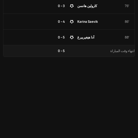
76'
كارولين هانسن
3 - 0
4 - 0
Karina Saevik
86'
88'
آدا هيغيربيرغ
5 - 0
انتهاء وقت المباراة
5
-
0