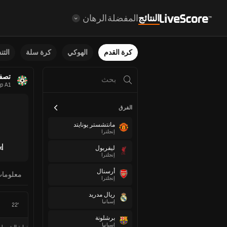
النتائج
المفضلة
الرهان
كرة القدم
الهوكي
كرة سلة
الت
تصفي
p A1
الفرق
مانتشستر يونايتد
إنجلترا
إي
ليفربول
إنجلترا
أرسنال
معلوما
إنجلترا
ريال مدريد
إسبانيا
22'
برشلونة
إسبانيا