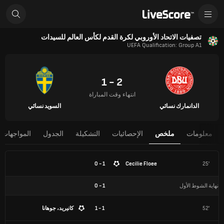
تصفيات الاتحاد الأوروبي لكرة القدم لكأس العالم للسيدات
UEFA Qualification: Group A1
2 - 1
انتهاء وقت المباراة
الدانمارك نسائي
السويد نسائي
معلومات
ملخص
الإحصائيات
التشكيلة
الجدول
المواجهات 
1 - 0
Cecilie Floee
25'
نهاية الشوط الأول
1
-
0
52'
1 - 1
كانيريد، جوهانا