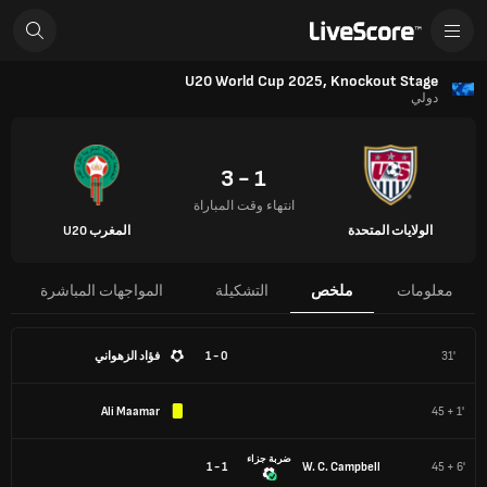
U20 World Cup 2025, Knockout Stage
دولي
1 - 3
انتهاء وقت المباراة
الولايات المتحدة
المغرب U20
معلومات
ملخص
التشكيلة
المواجهات المباشرة
31'
0 - 1
فؤاد الزهواني
Ali Maamar
45 + 1'
ضربة جزاء
1 - 1
W. C. Campbell
45 + 6'