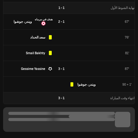
نهاية الشوط الأول
1
-
1
هدف في مرماه
67'
1 - 2
ويندر، جوشوا
76'
سعد الحداد
Smail Bakhty
81'
Gessime Yassine
1 - 3
87'
90 + 1'
ويندر، جوشوا
انتهاء وقت المباراة
1
-
3