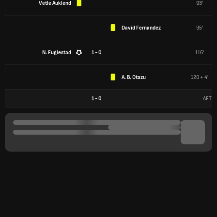
Vetle Auklend
93'
David Fernandez
95'
N. Fuglestad
0 - 1
116'
A. B. Otazu
120 + 4'
1
-
0
AET