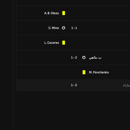
A. B. Otazu
C. Mino
1 - 1
L. Caceres
ب. ماتفي
2 - 1
M. Panchenko
باراة
2
-
1