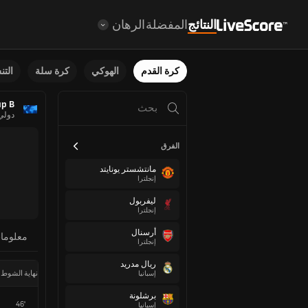
النتائج
المفضلة
الرهان
كرة القدم
الهوكي
كرة سلة
الت
up B
دولي
الفرق
مانتشستر يونايتد
إنجلترا
ليفربول
إنجلترا
أرسنال
معلوما
إنجلترا
ريال مدريد
نهاية الشوط 
إسبانيا
برشلونة
46'
إسبانيا