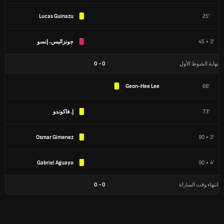
Lucas Guinazu
25'
45 + 3'
جونزاليس، إنسو
نهاية الشوط الأول
0
-
0
Geon-Hee Lee
66'
73'
إ. فاكوندو
Osmar Gimenez
90 + 3'
Gabriel Aguayo
90 + 4'
انتهاء وقت المباراة
0
-
0