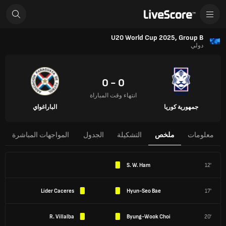
U20 World Cup 2025, Group B
دولي
0 - 0
انتهاء وقت المباراة
جمهورية كوريا
الباراغواي
معلومات
ملخص
التشكيلة
الجدول
المواجهات المباشرة
S. W. Ham
12'
Lider Caceres
Hyun-Seo Bae
17'
R. Villalba
Byung-Wook Choi
20'