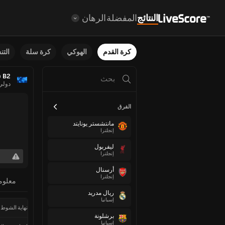
النتائج
المفضلة
الرهان
كرة القدم
الهوكي
كرة سلة
الت
p B2
دولي
الفرق
مانتشستر يونايتد
إنجلترا
ليفربول
إنجلترا
أرسنال
إنجلترا
معلوم
ريال مدريد
إسبانيا
نهاية الشوط 
برشلونة
إسبانيا