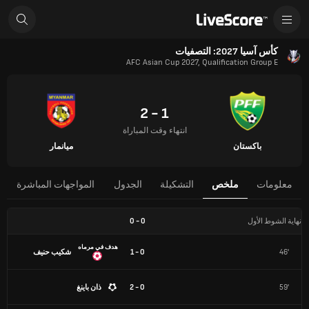
كأس آسيا 2027: التصفيات
AFC Asian Cup 2027, Qualification Group E
1 - 2
انتهاء وقت المباراة
باكستان
ميانمار
معلومات
ملخص
التشكيلة
الجدول
المواجهات المباشرة
نهاية الشوط الأول
0
-
0
هدف في مرماه
46'
0 - 1
شكيب حنيف
59'
0 - 2
ذان باينغ