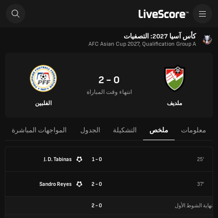
كأس آسيا 2027: التصفيات
AFC Asian Cup 2027, Qualification Group A
0 - 2
انتهاء وقت المباراة
ملديف
الفلبين
معلومات
ملخص
التشكيلة
الجدول
المواجهات المباشرة
J. D. Tabinas
0 - 1
25'
Sandro Reyes
0 - 2
37'
نهاية الشوط الأول
0
-
2