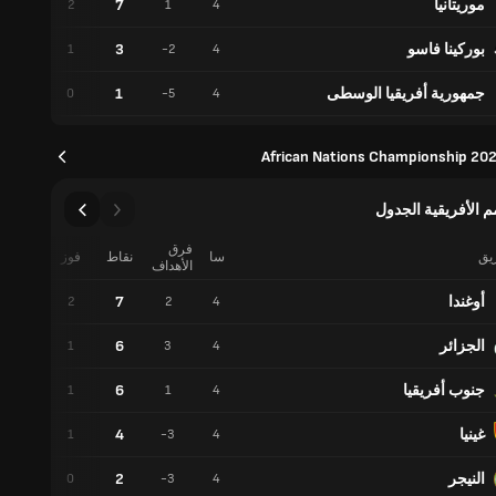
موريتانيا
7
1
2
1
4
بوركينا فاسو
3
0
1
-2
4
جمهورية أفريقيا الوسطى
1
1
0
-5
4
African Nations Championship 202
م الأفريقية الجدول
فرق
ريق
سا
نقاط
فوز
تعادل
الأهداف
أوغندا
7
1
2
2
4
الجزائر
6
3
1
3
4
جنوب أفريقيا
6
3
1
1
4
غينيا
4
1
1
-3
4
النيجر
2
2
0
-3
4