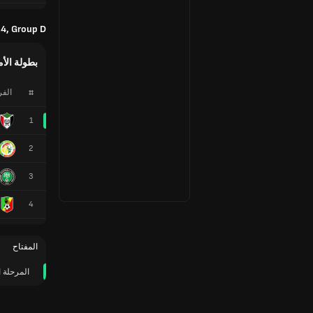
4, Group D
بطولة الأم
#
الف
1
2
3
4
المفتاح
المرحلة ا