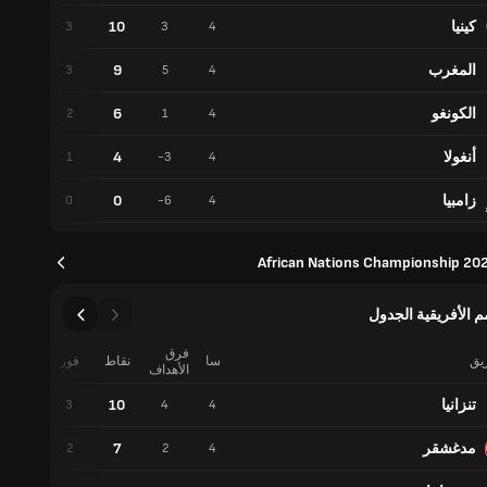
كينيا
10
1
3
3
4
المغرب
9
0
3
5
4
الكونغو
6
0
2
1
4
أنغولا
4
1
1
-3
4
زامبيا
0
0
0
-6
4
African Nations Championship 20
م الأفريقية الجدول
فرق
ريق
سا
نقاط
فوز
تعادل
الأهداف
تنزانيا
10
1
3
4
4
مدغشقر
7
1
2
2
4