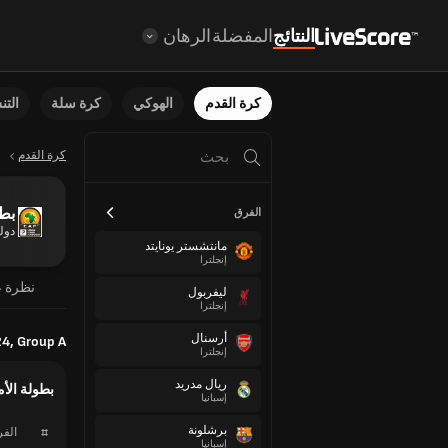
النتائج
المفضلة
الرهان
كرة القدم
الهوكي
كرة سلة
الت
كرة القدم
بطو
الفرق
دول
مانتشستر يونايتد
إنجلترا
نظرة ع
ليفربول
إنجلترا
أرسنال
24, Group A
إنجلترا
ريال مدريد
بطولة الأم
إسبانيا
برشلونة
#
الف
إسبانيا