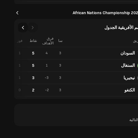
African Nations Championship 202
م الأفريقية الجدول
فرق
ريق
سا
نقاط
فوز
تعادل
الأهداف
السودان
5
2
1
4
3
السنغال
5
2
1
1
3
نيجيريا
3
0
1
-3
3
الكنغو
2
2
0
-2
3
لتالية