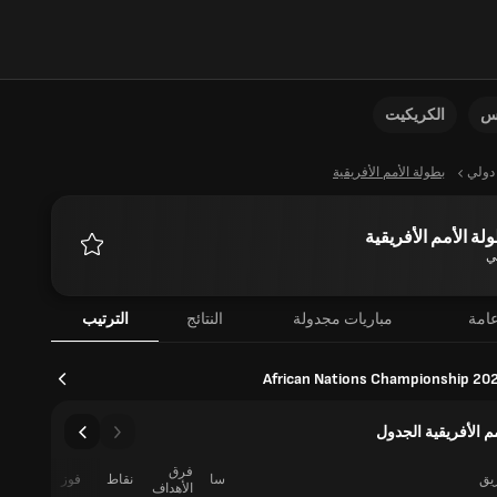
نس
الكريكيت
دولي
بطولة الأمم الأفريقية
لة الأمم الأفريقية
ي
المفضلة
امة
مباريات مجدولة
النتائج
الترتيب
African Nations Championship 20
م الأفريقية الجدول
فرق
ريق
سا
نقاط
فوز
تعادل
الأهداف