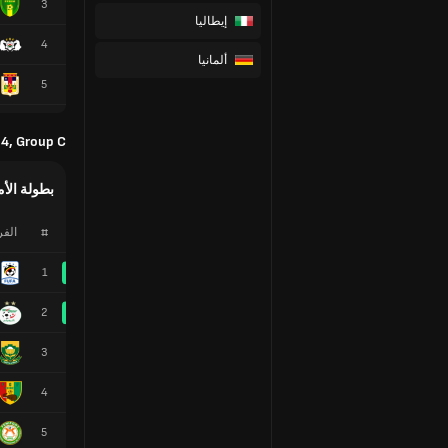
3
إيطاليا
4
ألمانيا
5
4, Group C
بطولة الأم
#
الف
1
2
3
4
5