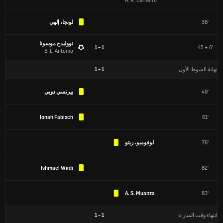
A. R. Carneiro
38'
لونجا، إلهي
نووليدج موسونا
1 - 1
45 + 6'
B. L. Antonio
نهاية الشوط الأول
1
-
1
49'
بيرنسي دوبي
Jonah Fabisch
61'
76'
لوفومبو، زيتو
Ishmael Wadi
82'
A. S. Muanza
83'
انتهاء وقت المباراة
1
-
1