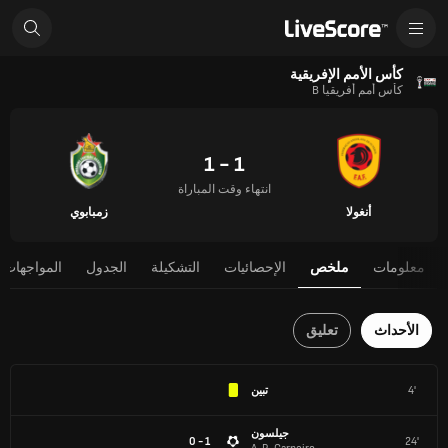
كأس الأمم الإفريقية
كأس أمم أفريقيا B
1 - 1
انتهاء وقت المباراة
أنغولا
زمبابوي
معلومات
ملخص
الإحصائيات
التشكيلة
الجدول
المواجهات 
الأحداث
تعليق
4'
تبين
جيلسون
1 - 0
24'