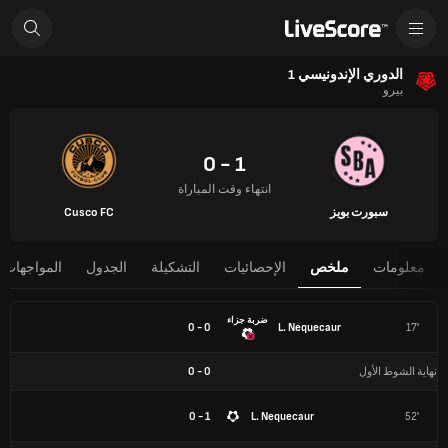
الدوري الإندونيسي 1
بيرو
1 - 0
انتهاء وقت المباراة
سبورت بويز
Cusco FC
معلومات
ملخص
الإحصائيات
التشكيلة
الجدول
المواجهات 
ضربة جزاء
0 - 0
L. Nequecaur
17'
نهاية الشوط الأول
0
-
0
1 - 0
L. Nequecaur
52'