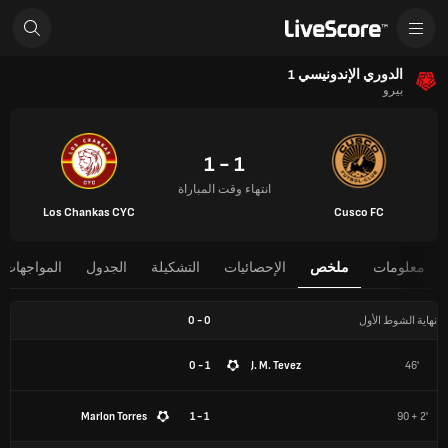
الدوري الإندونيسي 1
بيرو
1 - 1
انتهاء وقت المباراة
Los Chankas CYC
Cusco FC
معلومات
ملخص
الإحصائيات
التشكيلة
الجدول
المواجهات 
نهاية الشوط الأول
0
-
0
1 - 0
J. M. Tevez
46'
Marlon Torres
1 - 1
90 + 2'