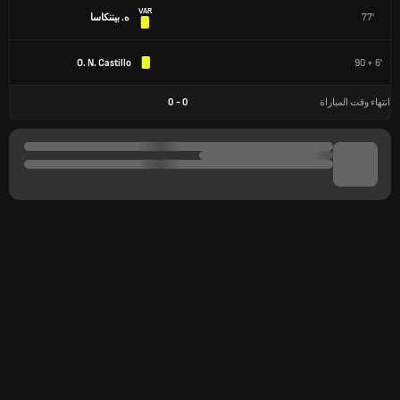
VAR
77'
ه. بيننكاسا
O. N. Castillo
90 + 6'
انتهاء وقت المباراة
0
-
0