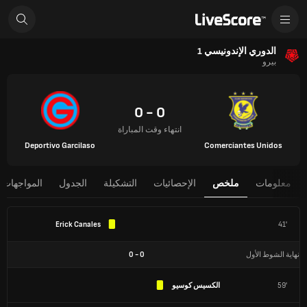
الدوري الإندونيسي 1
بيرو
0 - 0
انتهاء وقت المباراة
Deportivo Garcilaso
Comerciantes Unidos
معلومات
ملخص
الإحصائيات
التشكيلة
الجدول
المواجهات 
Erick Canales
41'
نهاية الشوط الأول
0
-
0
59'
الكسيس كوسيو