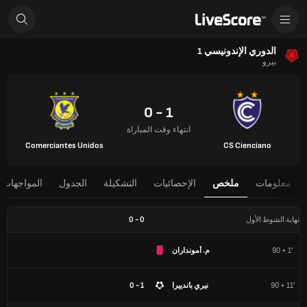
الدوري الإندونيسي 1
بيرو
1 - 0
انتهاء وقت المباراة
Comerciantes Unidos
CS Cienciano
معلومات
ملخص
الإحصائيات
التشكيلة
الجدول
المواجهات 
نهاية الشوط الأول
0
-
0
90 + 1'
م. أمونداران
90 + 11'
نيري باندييرا
1 - 0