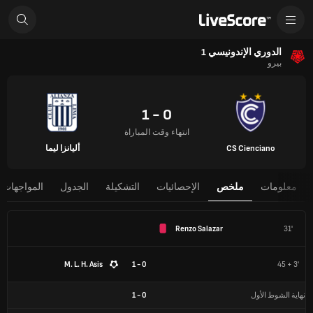
الدوري الإندونيسي 1
بيرو
0 - 1
انتهاء وقت المباراة
CS Cienciano
أليانزا ليما
معلومات
ملخص
الإحصائيات
التشكيلة
الجدول
المواجهات 
Renzo Salazar
31'
M. L. H. Asis
0 - 1
45 + 3'
نهاية الشوط الأول
0
-
1