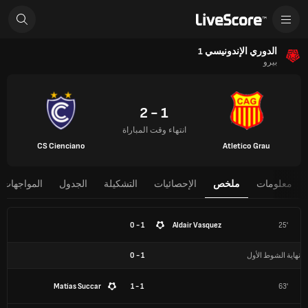
الدوري الإندونيسي 1
بيرو
1 - 2
انتهاء وقت المباراة
CS Cienciano
Atletico Grau
معلومات
ملخص
الإحصائيات
التشكيلة
الجدول
المواجهات 
1 - 0
Aldair Vasquez
25'
نهاية الشوط الأول
1
-
0
Matías Succar
1 - 1
63'