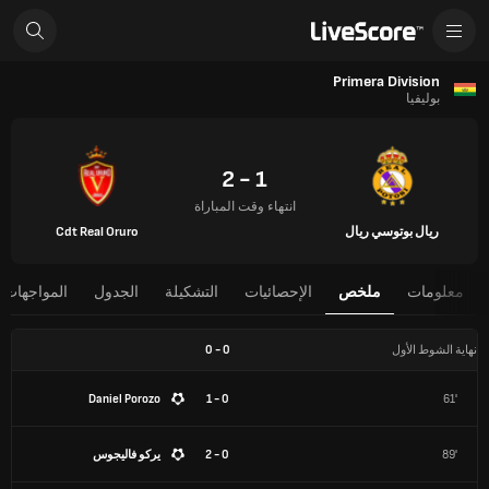
Primera Division
بوليفيا
1 - 2
انتهاء وقت المباراة
ريال بوتوسي ريال
Cdt Real Oruro
معلومات
ملخص
الإحصائيات
التشكيلة
الجدول
المواجهات 
نهاية الشوط الأول
0
-
0
Daniel Porozo
0 - 1
61'
89'
0 - 2
يركو فاليجوس