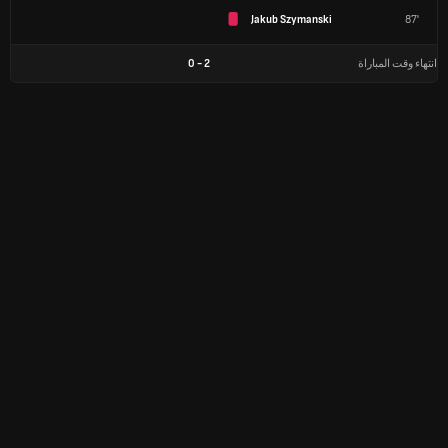
Jakub Szymanski
87'
انتهاء وقت المباراة
2
-
0