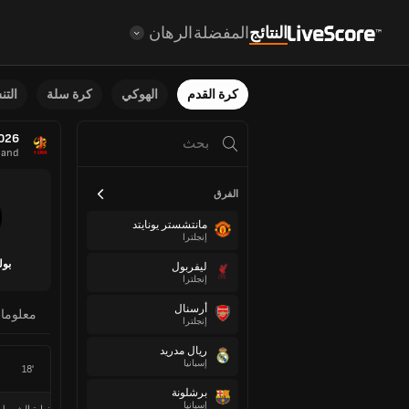
النتائج
المفضلة
الرهان
كرة القدم
الهوكي
كرة سلة
الت
2026
land
الفرق
مانتشستر يونايتد
إنجلترا
بول
ليفربول
إنجلترا
أرسنال
معلوما
إنجلترا
ريال مدريد
إسبانيا
18'
برشلونة
إسبانيا