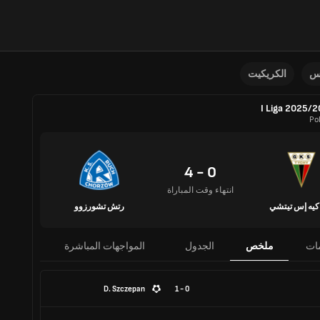
نس
الكريكيت
I Liga 2025/
Po
0 - 4
انتهاء وقت المباراة
يه إس تيتشي
رتش تشورزوو
ات
ملخص
الجدول
المواجهات المباشرة
D. Szczepan
0 - 1