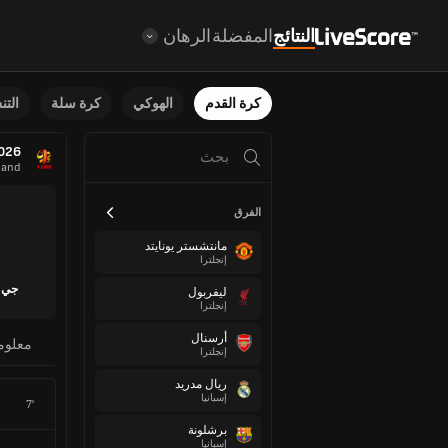
النتائج
المفضلة
الرهان
كرة القدم
الهوكي
كرة سلة
الت
2026
land
الفرق
مانتشستر يونايتد
إنجلترا
جي ك
ليفربول
إنجلترا
أرسنال
معلوم
إنجلترا
ريال مدريد
إسبانيا
7'
برشلونة
إسبانيا