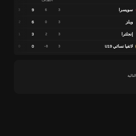
الأهداف
سويسرا
9
0
3
6
3
ويلز
6
0
2
0
3
إنجلترا
3
0
1
2
3
لاتفيا نسائي U19
0
0
0
-8
3
لتالية