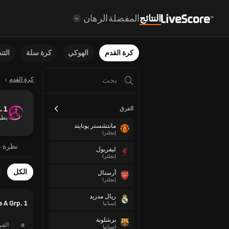
النتائج
المفضلة
الرهان
كرة القدم
الهوكي
كرة سلة
الت
كرة القدم
 1
الفرق
بطول
مانتشستر يونايتد
إنجلترا
نظرة ع
ليفربول
إنجلترا
الكل
أرسنال
إنجلترا
ريال مدريد
e A Grp. 1
إسبانيا
برشلونة
#
الف
إسبانيا