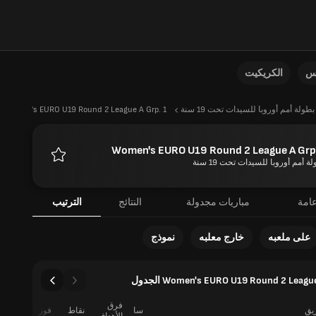
نس
الكريكيت
بطولة أمم أوروبا للسيدات تحت 19 سنة
Women's EURO U19 Round 2 League A Grp. 1
Women's EURO U19 Round 2 League A Grp.
ة أمم أوروبا للسيدات تحت 19 سنة
المفضلة
امة
مباريات مجدولة
النتائج
الترتيب
على ملعبه
خارج معلبه
نموذج
Women's EURO U19 Round 2 Leagu الجدول
فرق
ريق
سا
نقاط
فوز
تعادل