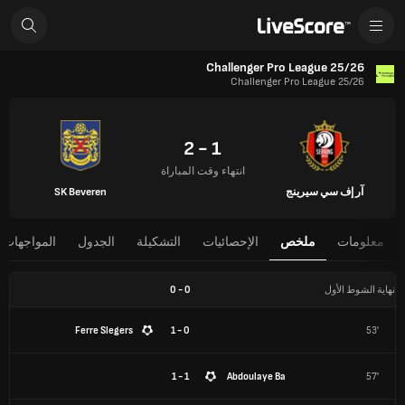
Challenger Pro League 25/26
Challenger Pro League 25/26
1 - 2
انتهاء وقت المباراة
آر إف سي سيرينج
SK Beveren
معلومات
ملخص
الإحصائيات
التشكيلة
الجدول
المواجهات 
نهاية الشوط الأول
0
-
0
Ferre Slegers
0 - 1
53'
1 - 1
Abdoulaye Ba
57'