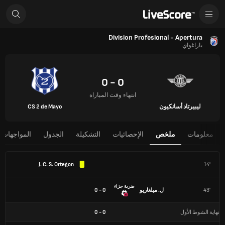
Division Profesional - Apertura
باراغواي
0 - 0
انتهاء وقت المباراة
ليبيرتاد أسانكيون
CS 2 de Mayo
معلومات
ملخص
الإحصائيات
التشكيلة
الجدول
المواجهات 
J. C. S. Ortegon
14'
ضربة جزاء
43'
ل. ميلغاريو
0 - 0
نهاية الشوط الأول
0
-
0