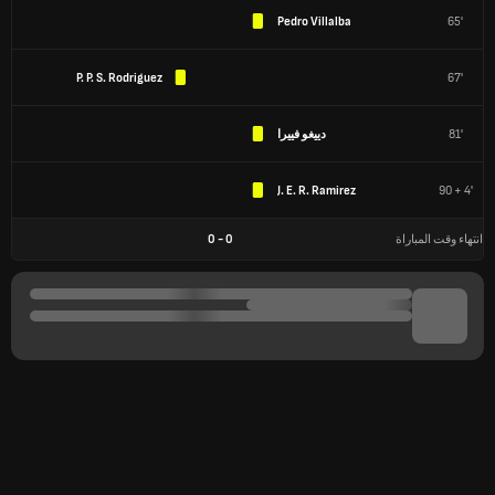
Pedro Villalba
65'
P. P. S. Rodriguez
67'
81'
دييغو فييرا
J. E. R. Ramirez
90 + 4'
انتهاء وقت المباراة
0
-
0