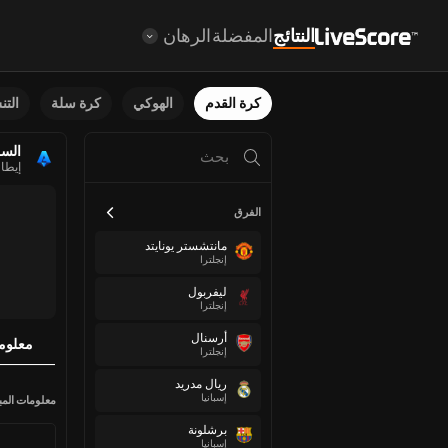
النتائج
المفضلة
الرهان
كرة القدم
الهوكي
كرة سلة
الت
السل
إيطال
الفرق
مانتشستر يونايتد
إنجلترا
ليفربول
إنجلترا
أرسنال
معلوم
إنجلترا
ريال مدريد
إسبانيا
معلومات المبا
برشلونة
إسبانيا