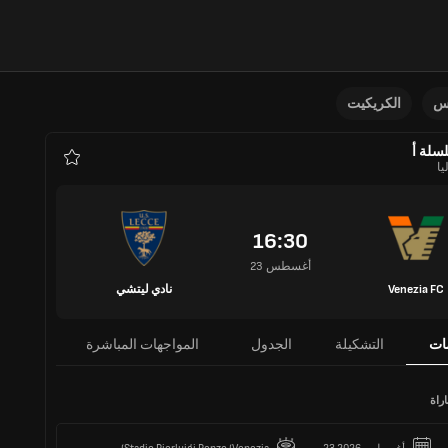
نس
الكريكيت
سلة أ
يا
المفضلة
16:30
23 أغسطس
Venezia FC
نادي ليتشي
ات
التشكيلة
الجدول
المواجهات المباشرة
راة