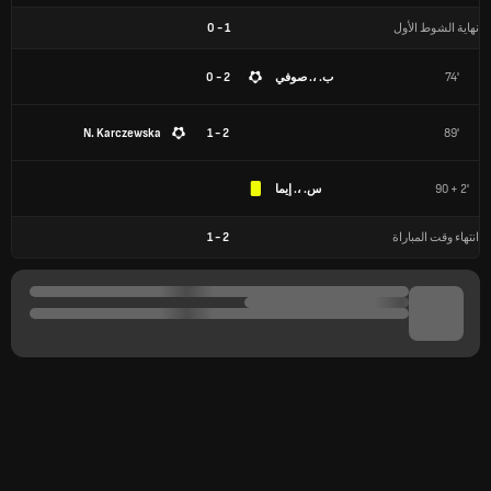
نهاية الشوط الأول
1
-
0
74'
ب. ،. صوفي
2 - 0
N. Karczewska
2 - 1
89'
90 + 2'
س. ،. إيما
انتهاء وقت المباراة
2
-
1