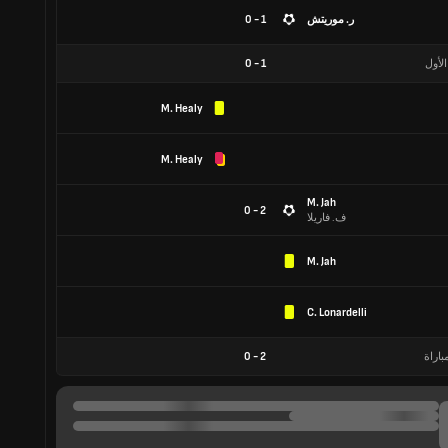
ر. موريتش
1 - 0
الأول
1
-
0
M. Healy
M. Healy
M. Jah
2 - 0
ف. فاريلا
M. Jah
C. Lonardelli
باراة
2
-
0