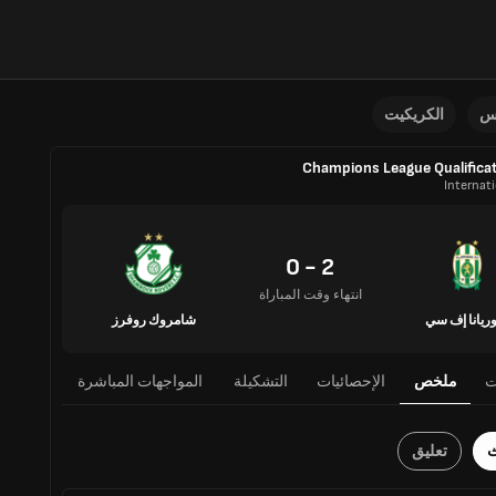
نس
الكريكيت
Champions League Qualifica
Internat
2 - 0
انتهاء وقت المباراة
ريانا إف سي
شامروك روفرز
ت
ملخص
الإحصائيات
التشكيلة
المواجهات المباشرة
ث
تعليق