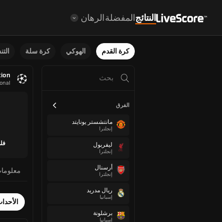
النتائج
المفضلة
الرهان
كرة القدم
الهوكي
كرة سلة
الت
tion
ional
الفرق
مانتشستر يونايتد
إنجلترا
فلو
ليفربول
إنجلترا
أرسنال
معلوما
إنجلترا
ريال مدريد
إسبانيا
الأحدا
برشلونة
إسبانيا