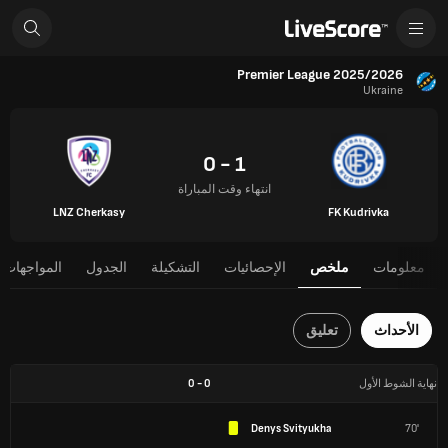
Premier League 2025/2026
Ukraine
1 - 0
انتهاء وقت المباراة
LNZ Cherkasy
FK Kudrivka
معلومات
ملخص
الإحصائيات
التشكيلة
الجدول
المواجهات 
الأحداث
تعليق
نهاية الشوط الأول
0
-
0
Denys Svityukha
70'