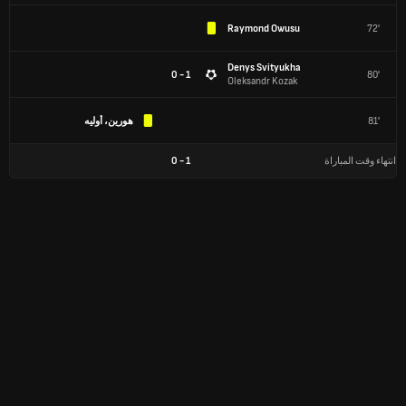
Raymond Owusu
72'
Denys Svityukha
1 - 0
80'
Oleksandr Kozak
81'
هورين، أوليه
انتهاء وقت المباراة
1
-
0