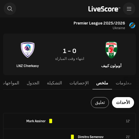
Premier League 2025/2026
Ukraine
0 - 1
انتهاء وقت المباراة
أوبولون كييف
LNZ Cherkasy
معلومات
ملخص
الإحصائيات
التشكيلة
الجدول
المواجهات 
الأحداث
تعليق
Mark Assinor
12'
Dimitro Semenov
21'