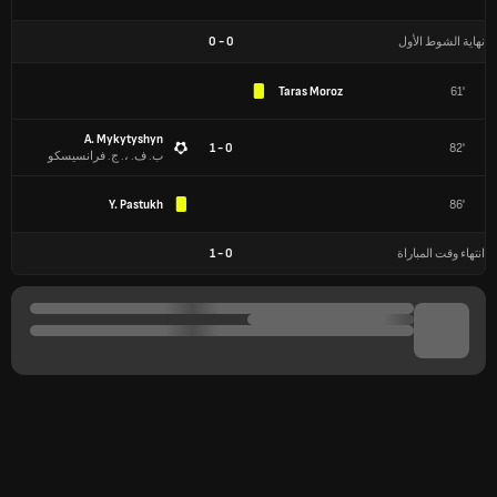
نهاية الشوط الأول
0
-
0
Taras Moroz
61'
A. Mykytyshyn
0 - 1
82'
ب. ف. ،. ج. فرانسيسكو
Y. Pastukh
86'
انتهاء وقت المباراة
0
-
1